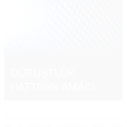
DÜRÜSTLÜK
HATTININ AMACI
Dürüstlük yardım hattının temel amacı, WHML.ORG'un
etik ve profesyonel standartlarına uygun olarak