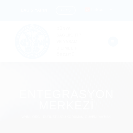
İçeriğe
Türkçe
GİRİŞ
BAĞIŞ YAPIN
atla
DÜNYA
SAĞLIK, TIP
VE YAŞAM
BİLİMLERİ
ÖRGÜTÜ
ENTEGRASYON
MERKEZI
WHML.ORG - DÜRÜSTLÜĞÜ KORUMAK, GÜVENI YAYMAK.