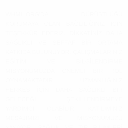
WHML.ORG'DA DÜRÜSTLÜĞÜ
KORUMAYA OLAN BAĞLILIĞINIZ İÇİN
TEŞEKKÜR EDERİZ. DİKKATİNİZ DAHA
SAĞLIKLI VE ŞEFFAF BİR ORTAMA
KATKIDA BULUNUYOR. ÇALIŞMALARINIZ
EĞİTİM VE BİLGİLENDİRME
MİSYONUMUZDA ÖNEMLİ BİR ROL
OYNAMAKTADIR. UZMANLIĞINIZ
HERKES İÇİN DAHA SAĞLIKLI BİR
GELECEĞİ ŞEKİLLENDİRMEYE
YARDIMCI OLABİLİR. KATILIMINIZ
MESAJIMIZI VE MİSYONUMUZU
YAYIYOR. SAĞLIK VE TIP BİLİMLERİ