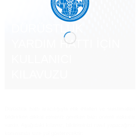
DÜRÜSTLÜK
YARDIM HATTI İÇİN
KULLANICI
KILAVUZU
Dürüstlük hattı aracılığıyla etik ihlalleri ve suistimalleri
bildirirken dikkat etmeniz gereken bazı önemli noktalar
vardır. Aşağıdaki kılavuz, bildiriminizi nasıl yapacağınız
konusunda size yol gösterecektir: