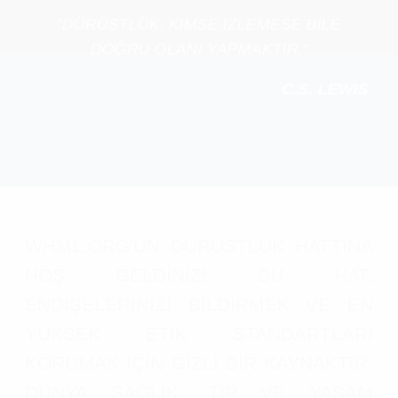
"DÜRÜSTLÜK, KIMSE IZLEMESE BILE
DOĞRU OLANI YAPMAKTIR."
C.S. LEWIS
WHML.ORG'UN DÜRÜSTLÜK HATTINA
HOŞ GELDİNİZ! BU HAT,
ENDİŞELERİNİZİ BİLDİRMEK VE EN
YÜKSEK ETİK STANDARTLARI
KORUMAK İÇİN GİZLİ BİR KAYNAKTIR.
DÜNYA SAĞLIK, TIP VE YAŞAM