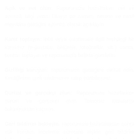
Açık ve net olun:
Raporunuzu hazırlarken net ve
ayrıntılı bilgi verin. Olayın ne zaman, nerede ve nasıl
meydana geldiğini ayrıntılı olarak açıklayın.
Kanıt toplayın:
İhlal veya suistimalle ilgili herhangi bir
kanıtınız (e-postalar, belgeler, fotoğraflar, vb.) varsa,
bunları toplayın ve raporunuzla birlikte gönderin.
Gizliliği koruyun:
raporunuzun gizliliğine dikkat edin.
Kimliğinizin gizli tutulmasını talep edebilirsiniz.
Dürüst ve gerçekçi olun:
Raporunuzu hazırlarken
dürüst ve gerçekçi olun. Temelsiz iddialarda
bulunmaktan kaçının.
Geri bildirim bekleyin:
raporunuzu hazirladiktan sonra
eti̇k kurulun i̇nceleme süreci̇ne i̇li̇şki̇n geri̇ bi̇ldi̇ri̇m