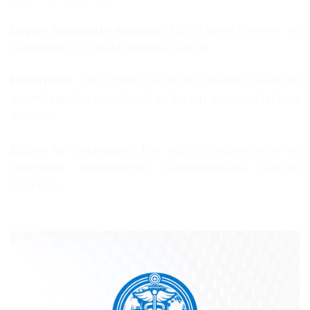
Uygun önlemlerin alınması:
Etik ihlalleri önlemek ve
düzeltmek için gerekli önlemleri almak.
Raporlama:
Etik ihlaller ve alınan önlemler hakkında
düzenli raporlar hazırlamak ve bunları yönetim kuruluna
sunmak.
Eğitim ve farkındalık:
Etik eğitim programlarının ve
farkındalık etkinliklerinin düzenlenmesine katkıda
bulunmak.