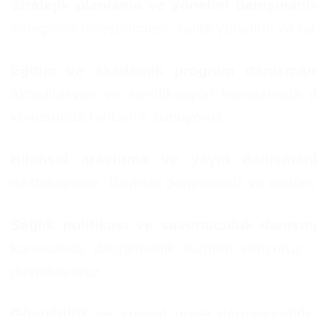
Stratejik planlama ve yönetim danışmanlı
süreçlerin iyileştirilmesi, kalite yönetimi ve
Eğitim ve akademik program danışmanl
akreditasyon ve sertifikasyon konularında d
konusunda rehberlik sunuyoruz.
Bilimsel araştırma ve yayın danışmanlı
destekliyoruz. Bilimsel dergilerimiz ve editör
Sağlık politikası ve savunuculuk danışma
konusunda danışmanlık hizmeti veriyoruz. S
destekliyoruz.
Gönüllülük ve sosyal proje danışmanlığı: