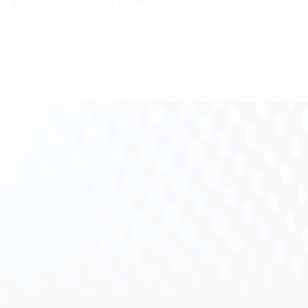
STANDARTLAR, SAĞLIK HİZMETLERİNİN 
IYOR.