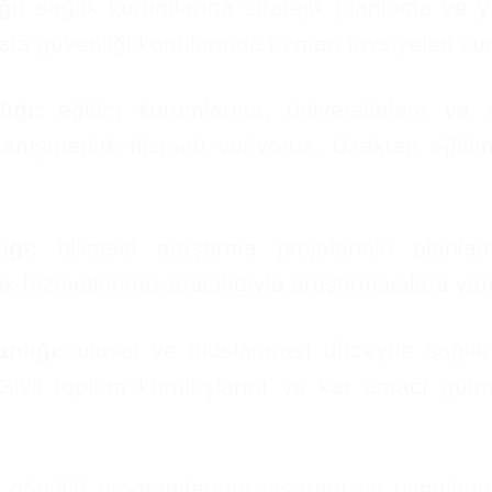
ğı:
sağlık kurumlarına stratejik planlama ve y
 hasta güvenliği konularında uzman tavsiyeleri s
ığı:
eğitim kurumlarına, üniversitelere ve 
anışmanlık hizmeti veriyoruz. Uzaktan eğitim,
ğı:
bilimsel araştırma projelerinin planla
lük hizmetlerimiz aracılığıyla araştırmacılara ya
nlığı:
ulusal ve uluslararası düzeyde sağlık p
ivil toplum kuruluşlarını ve kar amacı gütme
gönüllü programlarının tasarımı ve uygulanm