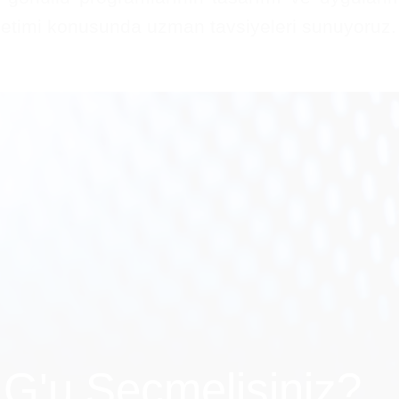
netimi konusunda uzman tavsiyeleri sunuyoruz.
'u Seçmelisiniz?