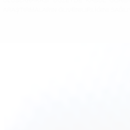
ULUSLARARASI DÜZEYDE KABUL GÖREN BU 
ARAŞTIRMALARIN GÜVENİLİRLİĞİNİ SAĞL