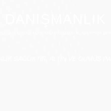
DANIŞMANLIK
İLİM ALANINDA KÜRESEL DANIŞMANLIK, GELECEĞİ BİRL
LİK SAĞLIKTIR, ALTIN VE GÜMÜŞ PA