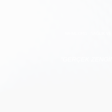
WHML.ORG - SAĞLIK VE B
"GERÇEK ZENGİN