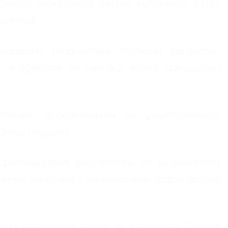
önetim konularında destek sağlıyoruz. Klinik
unuyoruz.
akademik programlara müfredat geliştirme,
 e-öğrenme ve yenilikçi eğitim teknolojileri
nmasını, uygulanmasını ve yayınlanmasını
rdımcı oluyoruz.
olitikalarının geliştirilmesi ve uygulanması
yen kuruluşları savunuculuk stratejilerinde
ası konusunda rehberlik sağlıyoruz. Sosyal