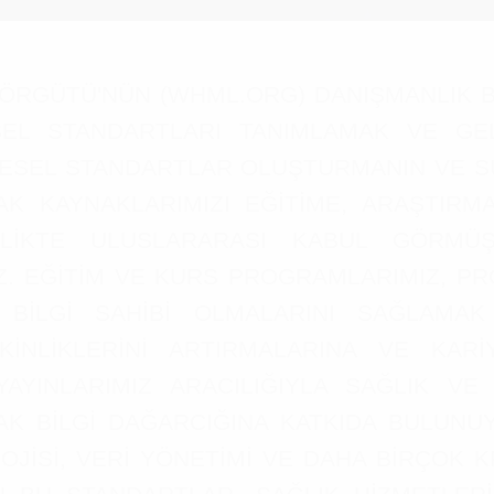
İ ÖRGÜTÜ'NÜN (WHML.ORG) DANIŞMANLIK B
EL STANDARTLARI TANIMLAMAK VE GELİŞT
ESEL STANDARTLAR OLUŞTURMANIN VE S
 KAYNAKLARIMIZI EĞİTİME, ARAŞTIR
RLİKTE ULUSLARARASI KABUL GÖRMÜŞ 
UZ. EĞİTİM VE KURS PROGRAMLARIMIZ, 
İLGİ SAHİBİ OLMALARINI SAĞLAMAK 
NLİKLERİNİ ARTIRMALARINA VE KARİY
E YAYINLARIMIZ ARACILIĞIYLA SAĞLIK VE 
K BİLGİ DAĞARCIĞINA KATKIDA BULUNUY
İSİ, VERİ YÖNETİMİ VE DAHA BİRÇOK 