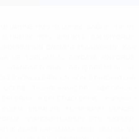
ÖLÜMÜNE HOŞ GELDİNİZ. SAĞLIK, TIP VE
İRMEK İÇİN BİRLİKTE ÇALIŞIYORUZ.
ÜRDÜRMENIN ÖNEMINE INANIYORUZ. KAR
MAYA VE TOPLUMSAL FAYDAYA ADIYORUZ.
STANDARTLARIN GELİŞTİRİLMESİ VE
PROFESYONELLERİN EN SON STANDARTLAR
ÜZERE TASARLANMIŞTIR. SERTİFİKALI
ERLERİNİ İLERLETMELERİNE YARDIMCI
YAŞAM BİLİMLERİ ALANINDAKİ GÜNCEL
ORUZ. STANDARTLARIMIZ ETİK İLKELER,
KRİTİK ALANI KAPSAMAKTADIR. ULUSAL VE