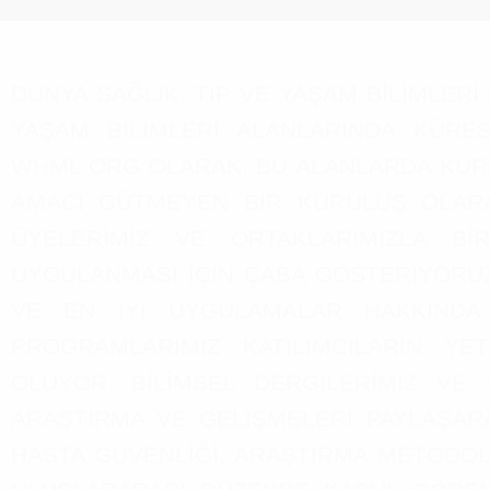
DÜNYA SAĞLIK, TIP VE YAŞAM BİLİMLER
YAŞAM BİLİMLERİ ALANLARINDA KÜRES
WHML.ORG OLARAK, BU ALANLARDA KÜR
AMACI GÜTMEYEN BİR KURULUŞ OLARAK
ÜYELERİMİZ VE ORTAKLARIMIZLA Bİ
UYGULANMASI İÇİN ÇABA GÖSTERİYOR
VE EN İYİ UYGULAMALAR HAKKINDA B
PROGRAMLARIMIZ KATILIMCILARIN YETKİ
OLUYOR. BİLİMSEL DERGİLERİMİZ V
ARAŞTIRMA VE GELİŞMELERİ PAYLAŞARA
HASTA GÜVENLİĞİ, ARAŞTIRMA METODOLOJ