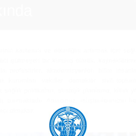
kında
n kalitesini ve etkinliğini artırmak için sağl
cı gütmeyen bir kuruluş olarak, kaynaklarımız
a profesörler, akademisyenler, bilim insanla
ık kurumları, vakıflar, dernekler, sivil top
 sağlık politikaları, stratejik planlama, klinik 
et sunmaktadır. Amacımız, müşterilerimizin h
mcı olmaktır.