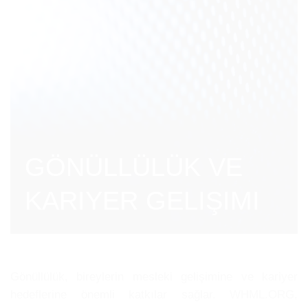
GÖNÜLLÜLÜK VE
KARIYER GELIŞIMI
Gönüllülük, bireylerin mesleki gelişimine ve kariyer
hedeflerine önemli katkılar sağlar. WHML.ORG,