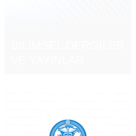
BİLİMSEL DERGİLER
VE YAYINLAR
WHML.ORG, sağlık, tıp ve yaşam bilimleri
alanlarındaki bilimsel araştırmaların sonuçlarını
paylaşmak amacıyla çeşitli bilimsel dergiler ve yayınlar
yayımlamaktadır. Bu yayınlar, akademisyenler, sağlık
profesyonelleri ve politika yapıcılar için bu alanlardaki
en son gelişmeleri ve araştırma sonuçlarını paylaşan