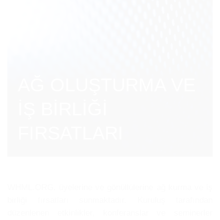
AĞ OLUŞTURMA VE
İŞ BİRLİĞİ
FIRSATLARI
WHML.ORG, üyelerine ve gönüllülerine ağ kurma ve iş
birliği fırsatları sunmaktadır. Kuruluş tarafından
düzenlenen etkinlikler, konferanslar ve seminerler