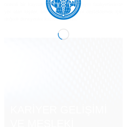
önemli bir kaynak sağlamaktadır. Yayın faaliyetlerinde
yer alan kişiler, bilimsel kariyerlerini desteklemek için
değerli deneyimler kazanmaktadır.
KARİYER GELİŞİMİ
VE MESLEKİ