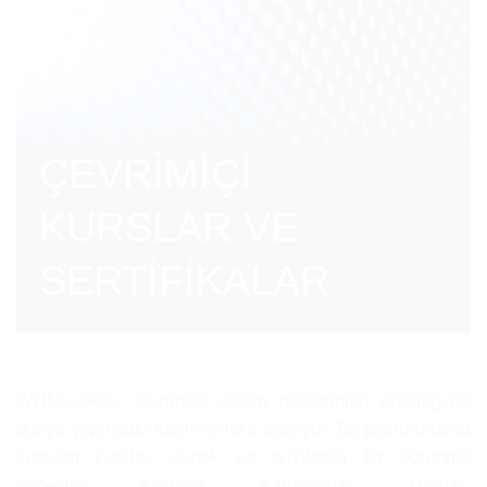
ÇEVRİMİÇİ
KURSLAR VE
SERTİFİKALAR
WHML.ORG, çevrimiçi eğitim platformları aracılığıyla
dünya çapındaki katılımcılara ulaşıyor. Bu platformlarda
sunulan kurslar, esnek ve erişilebilir bir öğrenme
deneyimi sağlıyor. Katılımcılar, kursları