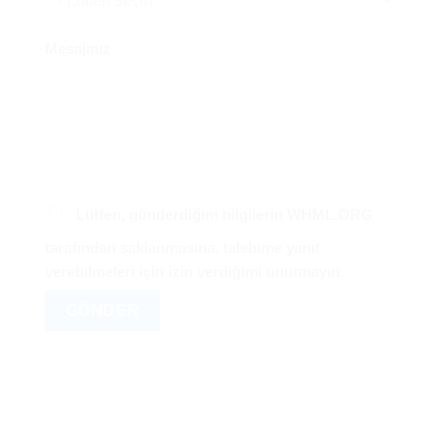
Mesajınız
Lütfen, gönderdiğim bilgilerin WHML.ORG
tarafından saklanmasına, talebime yanıt
verebilmeleri için izin verdiğimi unutmayın.