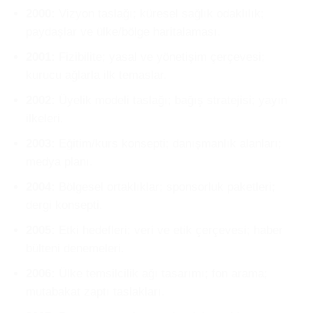
2000:
Vizyon taslağı; küresel sağlık odaklılık;
paydaşlar ve ülke/bölge haritalaması.
2001:
Fizibilite; yasal ve yönetişim çerçevesi;
kurucu ağlarla ilk temaslar.
2002:
Üyelik modeli taslağı; bağış stratejisi; yayın
ilkeleri.
2003:
Eğitim/kurs konsepti; danışmanlık alanları;
medya planı.
2004:
Bölgesel ortaklıklar; sponsorluk paketleri;
dergi konsepti.
2005:
Etki hedefleri; veri ve etik çerçevesi; haber
bülteni denemeleri.
2006:
Ülke temsilcilik ağı tasarımı; fon arama;
mutabakat zaptı taslakları.