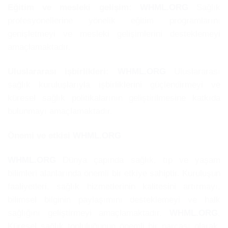
Eğitim ve mesleki gelişim:
WHML.ORG
Sağlık
profesyonellerine yönelik eğitim programlarını
genişletmeyi ve mesleki gelişimlerini desteklemeyi
amaçlamaktadır.
Uluslararası işbirlikleri:
WHML.ORG
Uluslararası
sağlık kuruluşlarıyla işbirliklerini güçlendirmeyi ve
küresel sağlık politikalarının geliştirilmesine katkıda
bulunmayı amaçlamaktadır.
Önemi ve etkisi
WHML.ORG
WHML.ORG
Dünya çapında sağlık, tıp ve yaşam
bilimleri alanlarında önemli bir etkiye sahiptir. Kuruluşun
faaliyetleri, sağlık hizmetlerinin kalitesini artırmayı,
bilimsel bilginin paylaşımını desteklemeyi ve halk
sağlığını geliştirmeyi amaçlamaktadır.
WHML.ORG
,
Küresel sağlık topluluğunun önemli bir parçası olarak,