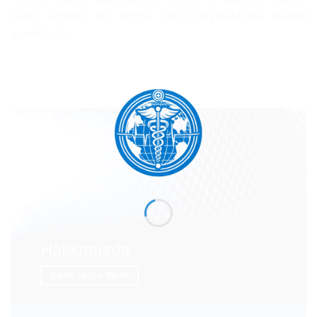
daha sağlıklı bir dünya için çalışmalarına devam
etmektedir.
Hakkımızda
DAHA FAZLA BILGI