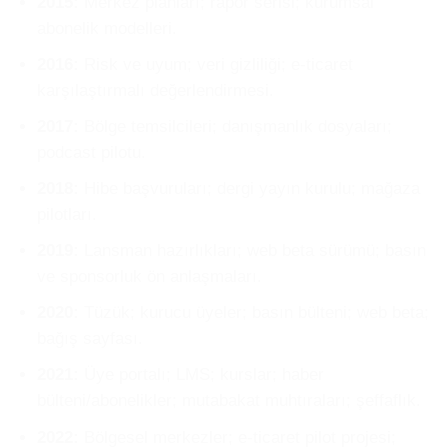
2015:
Merkez planları; rapor serisi; kurumsal
abonelik modelleri.
2016:
Risk ve uyum; veri gizliliği; e-ticaret
karşılaştırmalı değerlendirmesi.
2017:
Bölge temsilcileri; danışmanlık dosyaları;
podcast pilotu.
2018:
Hibe başvuruları; dergi yayın kurulu; mağaza
pilotları.
2019:
Lansman hazırlıkları; web beta sürümü; basın
ve sponsorluk ön anlaşmaları.
2020:
Tüzük; kurucu üyeler; basın bülteni; web beta;
bağış sayfası.
2021:
Üye portalı; LMS; kurslar; haber
bülteni/abonelikler; mutabakat muhtıraları; şeffaflık.
2022:
Bölgesel merkezler; e-ticaret pilot projesi;