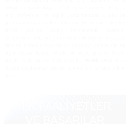
bilimleri alanlarında daha etkili bilgi paylaşımı ve iş
birliğine duyulan ihtiyacı fark eden vizyoner, dünyaca
ünlü profesörler ve sağlık uzmanlarından oluşan bir
grup tarafından temelleri atılmıştır. Bu vizyoner liderler,
dünya çapında sağlık hizmetlerinin kalitesini
iyileştirmeyi, tıbbi araştırmaları teşvik etmeyi ve yaşam
bilimleri alanında farkındalığı artırmayı amaçlayan bir
organizasyon kurma fikriyle bir araya geldiler. Resmi
olarak 2000 yılında kurulmuştur.,
WHML.ORG
Kısa
sürede uluslararası alanda tanınan bir kuruluş haline
geldi.
İLK FAALİYETLER
VE BAŞARILAR