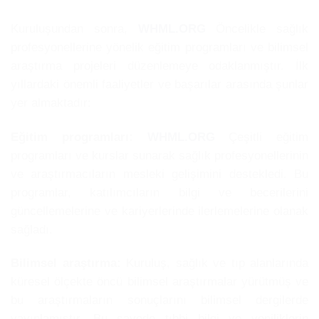
Kuruluşundan sonra,
WHML.ORG
Öncelikle sağlık
profesyonellerine yönelik eğitim programları ve bilimsel
araştırma projeleri düzenlemeye odaklanmıştır. İlk
yıllardaki önemli faaliyetler ve başarılar arasında şunlar
yer almaktadır:
Eğitim programları:
WHML.ORG
Çeşitli eğitim
programları ve kurslar sunarak sağlık profesyonellerinin
ve araştırmacıların mesleki gelişimini destekledi. Bu
programlar, katılımcıların bilgi ve becerilerini
güncellemelerine ve kariyerlerinde ilerlemelerine olanak
sağladı.
Bilimsel araştırma:
Kuruluş, sağlık ve tıp alanlarında
küresel ölçekte öncü bilimsel araştırmalar yürütmüş ve
bu araştırmaların sonuçlarını bilimsel dergilerde
yayınlamıştır. Bu sayede tıbbi bilgi ve yeniliklerin