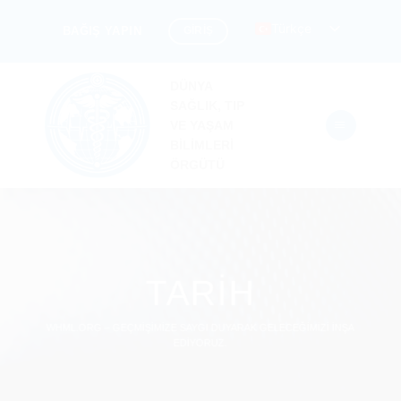
İçeriğe
Türkçe
GİRİŞ
BAĞIŞ YAPIN
atla
DÜNYA
SAĞLIK, TIP
VE YAŞAM
BİLİMLERİ
ÖRGÜTÜ
TARİH
WHML.ORG – GEÇMİŞİMİZE SAYGI DUYARAK GELECEĞİMİZİ İNŞA
EDİYORUZ.