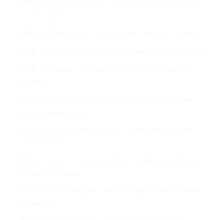
2007:
Program temaları; açık erişim yaklaşımı; e-
ticaret fikirleri.
2008:
Eğitim içeriği; yayın kurulu; bağışçı ilişkileri.
2009:
Pilot kurslar; basın kiti; abonelik bülteni beta.
2010:
Bölgesel çalışma grupları; üyelik başvuru
koşulları.
2011:
Danışmanlık portföyü; sponsorluk tanıtımı;
dergi makale çağrısı.
2012:
Açık veri ilkeleri; POC depolama; çok dilli
içerik testleri.
2013:
İzleme ve değerlendirme; medya ortaklıkları;
eğitim sertifikaları.
2014:
Üye avantajları; bağış kampanyaları; teknik
kılavuzlar.