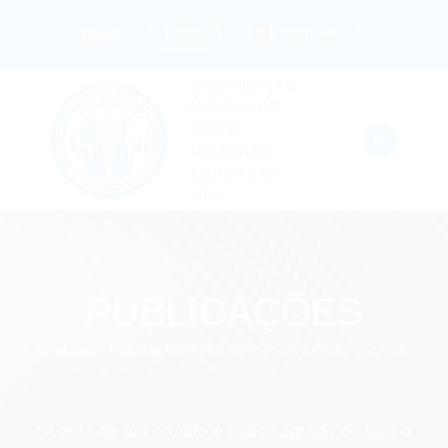
Pular
Português
LOGIN
DOAR
para
o
ORGANIZAÇÃO
conteúdo
MUNDIAL DE
SAÚDE,
MEDICINA E
CIÊNCIAS DA
VIDA
PUBLICAÇÕES
WHML.ORG – PUBLICAÇÃO DE PROGRESSOS EM CIÊNCIAS DA SAÚDE.
“A tinta de um erudito é mais sagrada do que o