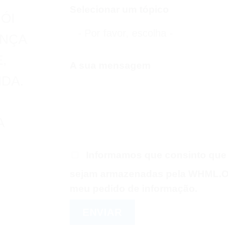
Selecionar um tópico
ÓI
ANÇA
,
A sua mensagem
IDA.
U
A
-
Informamos que consinto que
sejam armazenadas pela WHML.O
meu pedido de informação.