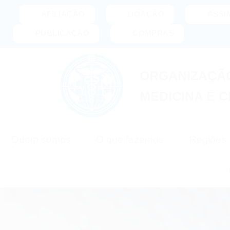
Pular
AFILIAÇÃO
DOAÇÃO
ASSI
para
PUBLICAÇÃO
COMPRAS
o
conteúdo
ORGANIZAÇÃO
MEDICINA E C
Quem somos
O que fazemos
Regiões