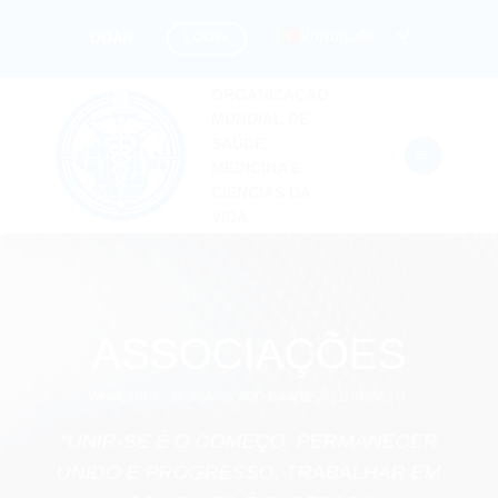
Pular
Português
LOGIN
DOAR
para
o
ORGANIZAÇÃO
conteúdo
MUNDIAL DE
SAÚDE,
MEDICINA E
CIÊNCIAS DA
VIDA
ASSOCIAÇÕES
WHML.ORG – O SIGNIFICADO DA ADESÃO É IMPACTO.
“UNIR-SE É O COMEÇO; PERMANECER
UNIDO É PROGRESSO; TRABALHAR EM