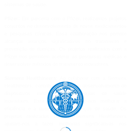
sistemas de saúde.
Pfizer:
Em parceria com a Pfizer, realizamos projetos
conjuntos no desenvolvimento de novos medicamentos
e pesquisas clínicas. Essa colaboração nos permite
alcançar avanços significativos no tratamento e
prevenção de doenças. Os projetos realizados com a
Pfizer nos permitem acelerar as pesquisas médicas e
desenvolver métodos de tratamento inovadores.
Siemens Healthineers:
Ao colaborar com a Siemens
Healthineers, contribuímos para o desenvolvimento de
dispositivos médicos e tecnologias de saúde
inovadores. Esta parceria permite-nos melhorar a
eficiência e a qualidade dos serviços de saúde. Os
projetos realizados com a Siemens Healthineers
ajudam-nos a fazer melhorias significativas nos