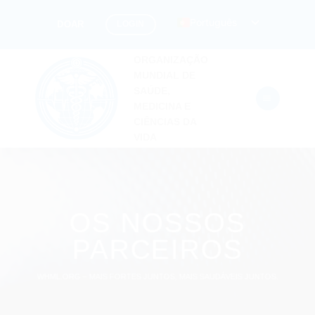
Pular
Português
LOGIN
DOAR
para
o
ORGANIZAÇÃO
conteúdo
MUNDIAL DE
SAÚDE,
MEDICINA E
CIÊNCIAS DA
VIDA
OS NOSSOS
PARCEIROS
WHML.ORG – MAIS FORTES JUNTOS, MAIS SAUDÁVEIS JUNTOS.