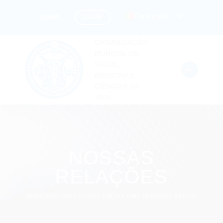
Pular
Português
LOGIN
DOAR
para
o
ORGANIZAÇÃO
conteúdo
MUNDIAL DE
SAÚDE,
MEDICINA E
CIÊNCIAS DA
VIDA
NOSSAS
RELAÇÕES
WHML.ORG – MAIS FORTES JUNTOS, MAIS SAUDÁVEIS JUNTOS.