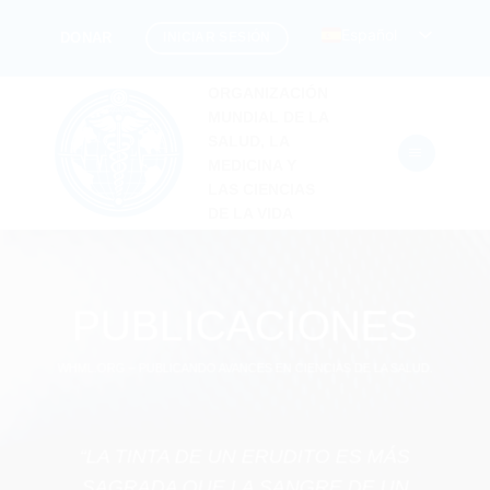
Saltar
Español
INICIAR SESIÓN
DONAR
al
contenido
ORGANIZACIÓN
MUNDIAL DE LA
SALUD, LA
MEDICINA Y
LAS CIENCIAS
DE LA VIDA
PUBLICACIONES
WHML.ORG – PUBLICANDO AVANCES EN CIENCIAS DE LA SALUD.
“LA TINTA DE UN ERUDITO ES MÁS
SAGRADA QUE LA SANGRE DE UN