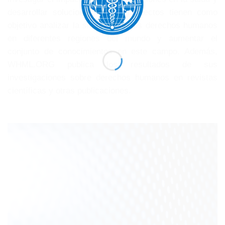
desarrollar soluciones. Estos proyectos tienen como
objetivo analizar la situación de los derechos humanos
en diferentes regiones del mundo y aumentar el
conjunto de conocimientos en este campo. Además,
WHML.ORG publica los resultados de sus
investigaciones sobre derechos humanos en revistas
científicas y otras publicaciones.