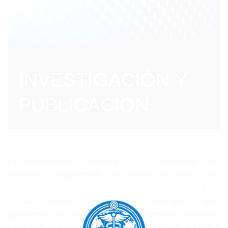
INVESTIGACIÓN Y
PUBLICACIÓN
La investigación científica y la publicación son
elementos fundamentales del trabajo de WHML.ORG
en materia de derechos humanos. La organización lleva
a cabo diversos proyectos de investigación para
documentar las violaciones de los derechos humanos,
investigar el impacto de estas violaciones en la salud y