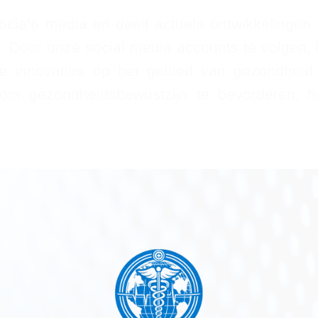
ciale media en deelt actuele ontwikkelingen 
oor onze social media accounts te volgen, k
te innovaties op het gebied van gezondheid
om gezondheidsbewustzijn te bevorderen, h