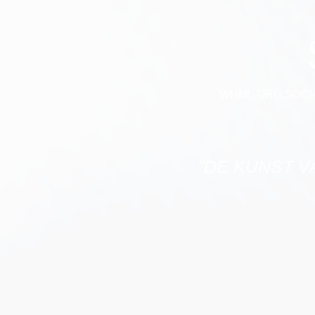
WHML.ORG SOCI
"DE KUNST V