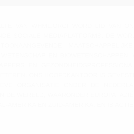
ELTE VAN WHML.ORG! WORD LID VAN ON
DE SOCIALE MEDIAPLATFORMS. DE WORL
 TOONAANGEVENDE MAATSCHAPPELIJK
 WETENSCHAP EN BIOWETENSCHAPPEN. W
HAPPERS EN GEZONDHEIDSPROFESSIONA
ETEREN. ONS HOOFDKANTOOR IS GEVEST
IEVE ORGANISATIE ONDER DE NEDERL
IN DE WERELD, WAARONDER EUROPA, AZIË
-AMERIKA EN ZUID-AMERIKA, EN IS ACTIEF