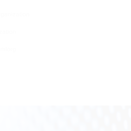
ganization
zation
hmlorg