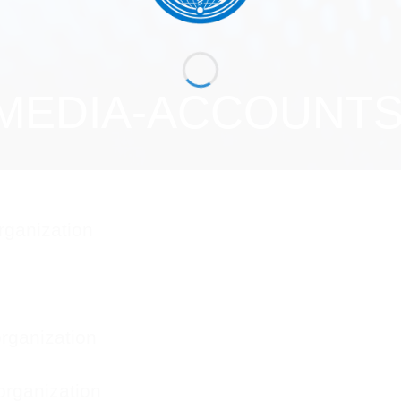
 MEDIA-ACCOUNT
ganization
rganization
rganization