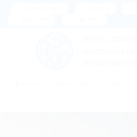
Ga
LIDMAATSCHAP
DONATIE
naar
PUBLICATIE
WINKELEN
inhoud
WERELDORGA
GEZONDHEID
EN BIOWETE
Wie we zijn
Wat we doen
Regio's