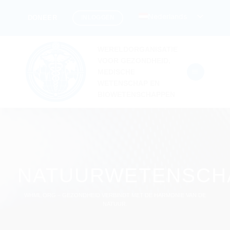
Ga
Nederlands
INLOGGEN
DONEER
naar
inhoud
WERELDORGANISATIE
VOOR GEZONDHEID,
MEDISCHE
WETENSCHAP EN
BIOWETENSCHAPPEN
NATUURWETENSCH
WHML.ORG – GEZONDHEID VERBINDT MET DE HARMONIE VAN DE
NATUUR.