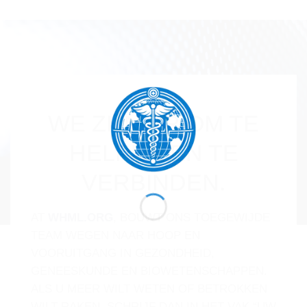
WE ZIJN ER OM TE
HELPEN EN TE
VERBINDEN.
AT
WHML.ORG
, BOUWT ONS TOEGEWIJDE
TEAM WEGEN NAAR HOOP EN
VOORUITGANG IN GEZONDHEID,
GENEESKUNDE EN BIOWETENSCHAPPEN.
ALS U MEER WILT WETEN OF BETROKKEN
WILT RAKEN, SCHRIJF DAN IN HET VAK “UW