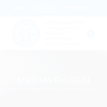
Ga
Nederlands
INLOGGEN
DONEER
naar
inhoud
WERELDORGANISATIE
VOOR GEZONDHEID,
MEDISCHE
WETENSCHAP EN
BIOWETENSCHAPPEN
MEDIAVRAGEN
WHML.ORG – DE WERELD INFORMEREN, GEZONDHEID INSPIREREN.