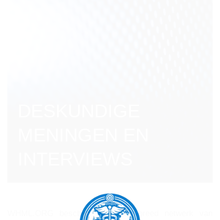
DESKUNDIGE
MENINGEN EN
INTERVIEWS
WHML.ORG beschikt over een breed netwerk van