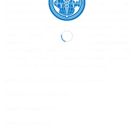
professionals die gespecialiseerd zijn in de
gezondheidszorg, geneeskunde en biowetenschappen.
Mediaprofessionals kunnen contact met ons opnemen
voor deskundig advies en interviewverzoeken. Onze
experts bieden waardevolle informatie over
onderwerpen zoals gezondheidsbeleid,
wetenschappelijk onderzoek, volksgezondheid en nog
veel meer. U kunt de volgende informatie gebruiken
voor deskundig advies en interviewverzoeken:
Adres:
WHML.ORG Hoofdkantoor, Nederland
Telefoon:
+31 (6) 8549 6139
E-mail:
media@whml.org
Web:
www.whml.org