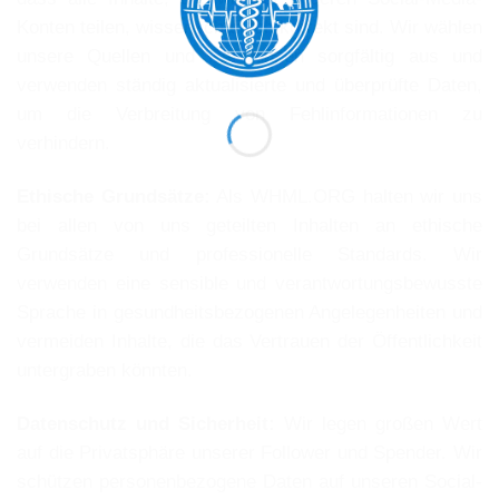
Konten teilen, wissenschaftlich korrekt sind. Wir wählen
unsere Quellen und Referenzen sorgfältig aus und
verwenden ständig aktualisierte und überprüfte Daten,
um die Verbreitung von Fehlinformationen zu
verhindern.
Ethische Grundsätze:
Als WHML.ORG halten wir uns
bei allen von uns geteilten Inhalten an ethische
Grundsätze und professionelle Standards. Wir
verwenden eine sensible und verantwortungsbewusste
Sprache in gesundheitsbezogenen Angelegenheiten und
vermeiden Inhalte, die das Vertrauen der Öffentlichkeit
untergraben könnten.
Datenschutz und Sicherheit:
Wir legen großen Wert
auf die Privatsphäre unserer Follower und Spender. Wir
schützen personenbezogene Daten auf unseren Social-