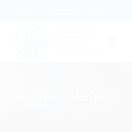
Zum
Deutsch
ANMELDEN
SPENDEN SIE
Inhalt
springen
WELTORGANISATION
FÜR GESUNDHEIT,
MEDIZIN UND
BIOWISSENSCHAFTEN
SOZIALE MEDIEN
WHML.ORG SOCIAL MEDIA – GEMEINSCHAFTEN VERBINDEN,
GESUNDHEIT VERBREITEN.