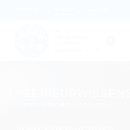
Zum
Deutsch
ANMELDEN
SPENDEN SIE
Inhalt
springen
WELTORGANISATION
FÜR GESUNDHEIT,
MEDIZIN UND
BIOWISSENSCHAFTEN
INGENIEURWISSEN
WHML.ORG – WIR GESÜNDERE ZUKUNFT DURCH TECHNIK.
Die Wissenschaft untersucht interessante