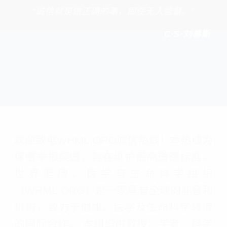
“诚信就是做正确的事，即使无人监督。”
C·S·刘易斯
欢迎致电WHML.ORG诚信热线！本热线为
保密举报渠道，旨在维护最高道德标准。
世界健康、医学与生命科学组织
（WHML.ORG）是一家享誉全球的非营利
机构，致力于健康、医学及生命科学领域
的国际合作。 本组织由教授、学者、科学