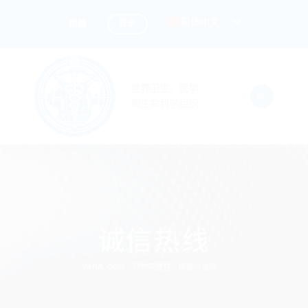
跳
简体中文
登录
捐赠
到
内
容
世界卫生、医学
和生命科学组织
诚信热线
WHML.ORG – 守护完整性，传播可信赖。.