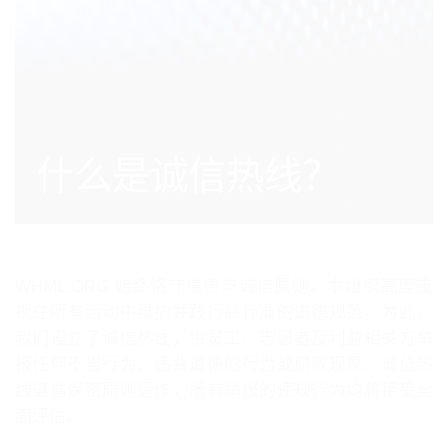
什么是诚信热线？
WHML.ORG 始终恪守道德与诚信原则。本组织高度重
视在所有活动中维护并践行高标准的道德规范。为此，
我们设立了诚信热线，供员工、志愿者及利益相关方举
报任何不当行为、违背道德的行为或腐败现象。诚信热
线遵循保密原则运作，所有举报的违规行为均将接受全
面评估。.