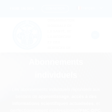
Passer
Français
CONNEXION
FAIRE UN DON
au
contenu
ORGANISATION
MONDIALE DE
LA SANTÉ, DE
LA MÉDECINE
ET DES
SCIENCES DE
LA VIE
Abonnements
individuels
Les abonnements individuels répondent aux
besoins de
apprentissage
,
accès à des
informations scientifiques actualisées
, et
perfectionnement professionnel/FMC-DPC
.