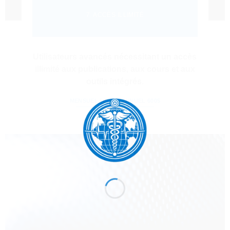
7. ACCÈS ILLIMITÉ
Utilisateurs avancés nécessitant un accès
illimité aux publications, aux cours et aux
outils intégrés.
MENSUEL 50$
ANNUEL 600$