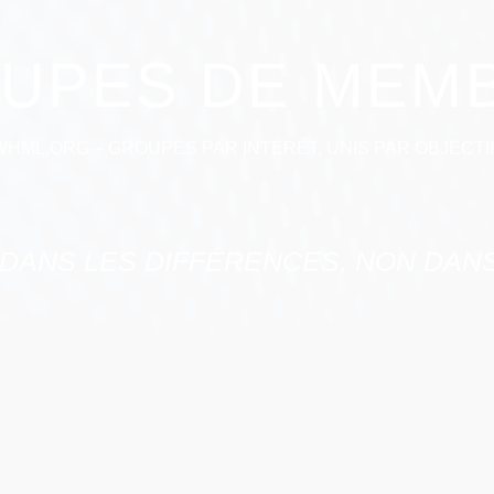
UPES DE MEM
WHML.ORG – GROUPÉS PAR INTÉRÊT, UNIS PAR OBJECTIF
 DANS LES DIFFÉRENCES, NON DANS 