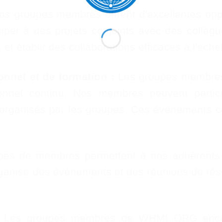
s groupes membres offrent d'excellentes oppor
iciper à des projets conjoints avec des collègu
et établir des collaborations efficaces à l'éche
onnel et de formation :
Les groupes membres
sionnel continu. Nos membres peuvent parti
s organisés par les groupes. Ces événements c
es de membres permettent à nos adhérents d'
nise des événements et des réunions de rés
Les groupes membres de WHML.ORG encour