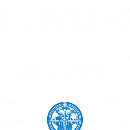
t aux professionnels de la santé, du médica
spécifiques. Ces groupes offrent des platefo
rer et contribuer à leur développement profe
se :
Les groupes de membres sont organisés 
bres de partager leurs connaissances et leur 
e des groupes spécialisés dans différents d
ience :
Les groupes membres de WHML.ORG 
s et les meilleures pratiques. Ces groupes 
évelopper leurs compétences professionnelles.