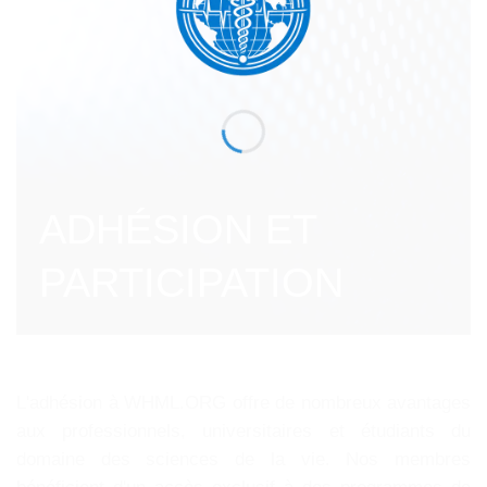
ADHÉSION ET
PARTICIPATION
L'adhésion à WHML.ORG offre de nombreux avantages
aux professionnels, universitaires et étudiants du
domaine des sciences de la vie. Nos membres