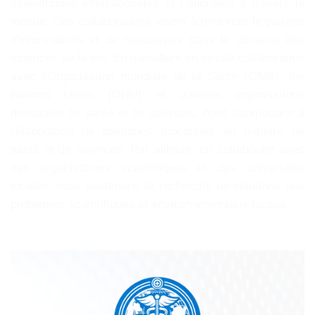
scientifiques internationales et nationales à travers le
monde. Ces collaborations visent à renforcer le partage
d'informations et de ressources dans le domaine des
sciences de la vie. En travaillant en étroite collaboration
avec l'Organisation mondiale de la Santé (OMS), les
Nations Unies (ONU) et d'autres organisations
mondiales de santé et de sciences, nous contribuons à
l'élaboration de politiques mondiales en matière de
santé et de sciences. Par ailleurs, en collaborant avec
des organisations scientifiques et des universités
locales, nous soutenons la recherche de solutions aux
problèmes scientifiques et environnementaux locaux.