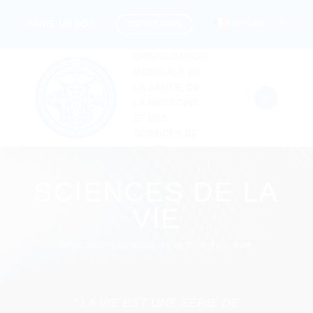
Passer
Français
CONNEXION
FAIRE UN DON
au
contenu
ORGANISATION
MONDIALE DE
LA SANTÉ, DE
LA MÉDECINE
ET DES
SCIENCES DE
LA VIE
SCIENCES DE LA
VIE
WHML.ORG – RÉSOUDRE LES MYSTÈRES DE LA VIE.
“ LA VIE EST UNE SÉRIE DE