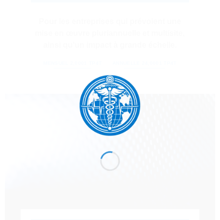
Pour les entreprises qui prévoient une
mise en œuvre pluriannuelle et multisite,
ainsi qu'un impact à grande échelle.
MENSUEL 2,0001 TP4T
ANNUELLE 24,0001 TP4T