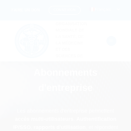
Passer
Français
CONNEXION
FAIRE UN DON
au
contenu
ORGANISATION
MONDIALE DE
LA SANTÉ, DE
LA MÉDECINE
ET DES
SCIENCES DE
LA VIE
Abonnements
d'entreprise
Les abonnements d'entreprise permettent
accès multi-utilisateurs
,
Authentification
IP/SSO
,
rapports d'utilisation
, et répondent