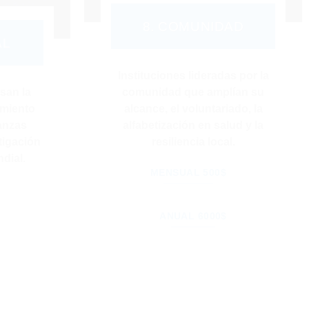
8. COMUNIDAD
AL
Instituciones lideradas por la
san la
comunidad que amplían su
imiento
alcance, el voluntariado, la
ianzas
alfabetización en salud y la
tigación
resiliencia local.
dial.
MENSUAL 500$
ANUAL 6000$