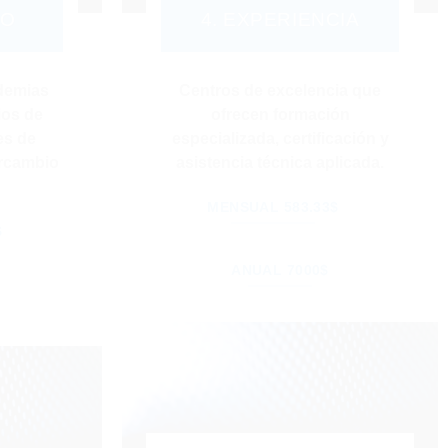
CO
4. EXPERIENCIA
demias
Centros de excelencia que
ios de
ofrecen formación
es de
especializada, certificación y
ercambio
asistencia técnica aplicada.
MENSUAL 583.33$
$
ANUAL 7000$