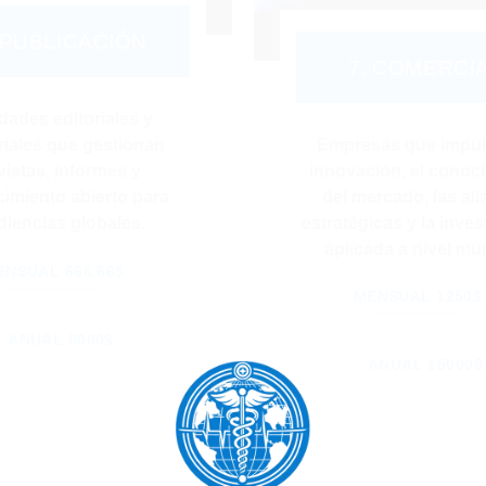
 PUBLICACIÓN
7. COMERCI
dades editoriales y
riales que gestionan
Empresas que impul
vistas, informes y
innovación, el conoc
imiento abierto para
del mercado, las al
diencias globales.
estratégicas y la inves
aplicada a nivel mun
ENSUAL 666.66$
MENSUAL 1250$
ANUAL 8000$
ANUAL 15000$