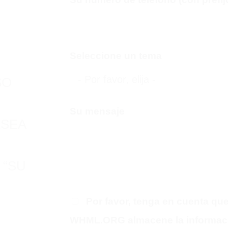
Seleccione un tema
SO
Su mensaje
ESEA
 “SU
Por favor, tenga en cuenta qu
WHML.ORG almacene la informació