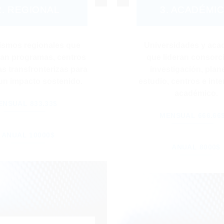
2. REGIONAL
3. ACADÉMI
ismos regionales que
Universidades y aca
an programas, centros
que lideran consorc
as transfronterizas para
investigación, plan
 un impacto sostenido.
estudio, centros e int
académico.
ENSUAL 833.33$
MENSUAL 666.66
ANUAL 10000$
ANUAL 8000$