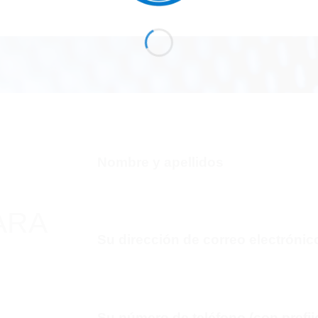
Nombre y apellidos
ARA
Su dirección de correo electrónic
Su número de teléfono (con prefij