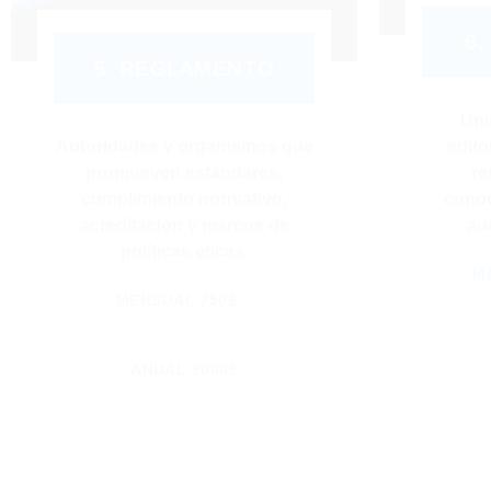
6.
5. REGLAMENTO
Uni
Autoridades y organismos que
edito
promueven estándares,
re
cumplimiento normativo,
conoc
acreditación y marcos de
au
políticas éticas.
M
MENSUAL 750$
ANUAL 9000$