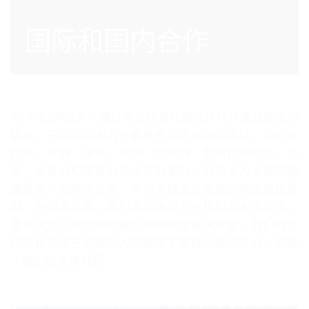
国际和国内合作
WHML.ORG大学通过与全球各地的合作伙伴建立紧密的
联系，在国际范围内开展具有深远影响的项目。我们在
欧洲、亚洲、中东、非洲、大洋洲、加勒比海地区、北
美、中美洲和南美洲均设有办事处，致力于为当地的健
康需求开发解决方案，并为全球卫生政策的制定做出贡
献。在国家层面，我们与当地的卫生机构和大学合作，
重点关注区域性的健康问题并制定解决方案。我们的合
作项目为学生和研究人员提供了国际经验和机会，拓展
了他们的全球视野。.