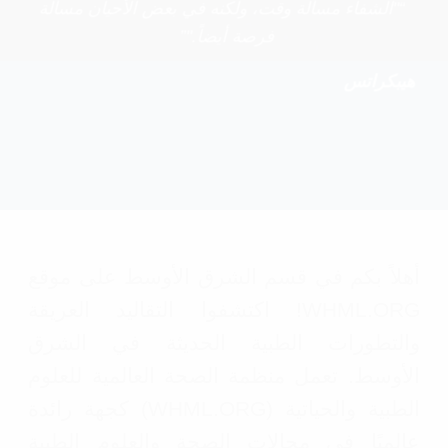
“"الشفاء مسألة وقت، ولكنه في بعض الأحيان مسألة
فرصة أيضاً."”
هيبكراتس
أهلاً بكم في قسم الشرق الأوسط على موقع
WHML.ORG! اكتشفوا التقاليد العريقة
والتطورات الطبية الحديثة في الشرق
الأوسط. تعمل منظمة الصحة العالمية للعلوم
الطبية والحياتية (WHML.ORG) كجهة رائدة
عالميًا في مجالات الصحة والعلوم الطبية