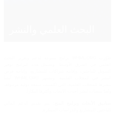
البحث العلمي والنشر
طوّرت WHML.ORG برامج متنوعة لدعم وتعزيز البحث
العلمي في الشرق الأوسط. وتشمل هذه البرامج توفير
التمويل للباحثين، وإقامة شراكات للمشاريع، وإتاحة فرص
النشر في المجلات العلمية. وتشتهر WHML.ORG أيضاً
بنشرها للمجلات العلمية، التي اكتسبت سمعة دولية مرموقة،
وتُعدّ منصات لنشر أحدث الأبحاث وأكثرها ابتكاراً.
صناديق الأبحاث وبرامج المنح:
يتم تقديم الدعم المالي
للباحثين للمشاريع والدراسات المبتكرة.