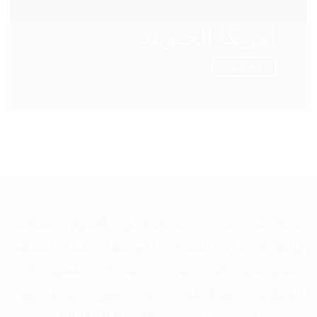
أمريكا الجنوبية
اعرف المزيد
نشكركم على استكشافكم العلوم الصحية
والطبية في الشرق الأوسط معنا. تساهم
مشاركتكم في تعزيز المعرفة الطبية في
المنطقة. نشكركم على حسن استماعكم،
ونتمنى أن تجدوا موقع WHML.ORG الإلكتروني