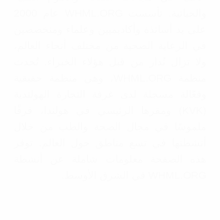
والحياتية. تأسست WHML.ORG عام 2000
على يد أساتذة وأكاديميين وعلماء ومتخصصين
في الرعاية الصحية من مختلف أنحاء العالم،
ولا تزال تُدار من قبل هؤلاء الخبراء. تُحدث
منظمة WHML.ORG، وهي منظمة حقيقية
وفعّالة مسجلة لدى غرفة التجارة الهولندية
(KVK) ومقرها الرئيسي في هولندا، فرقًا
ملموسًا في مجال الصحة والطب من خلال
أنشطتها في تسع مناطق حول العالم. توفر
هذه الصفحة معلومات شاملة عن أنشطة
WHML.ORG في الشرق الأوسط.