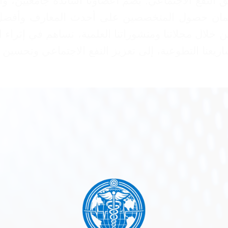
ق النفع الاجتماعي. يضم أعضاؤنا أساتذة جامعيين، و
 لضمان حصول المتخصصين على أحدث المعارف وأفضل 
من خلال مجلاتنا ومنشوراتنا العلمية، نساهم في إثر
يعنا التطوعية، إلى تعزيز النفع الاجتماعي وتحسين 