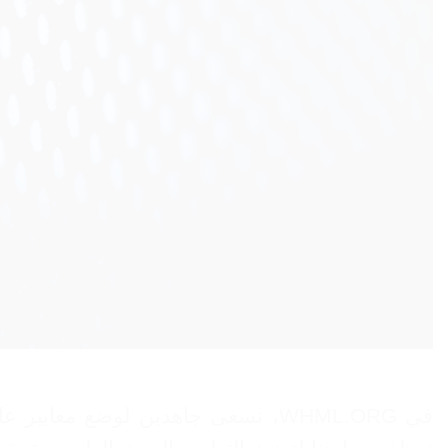
في WHML.ORG، نسعى جاهدين لوضع مع