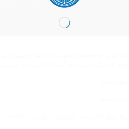
دف لوائح التسويق الخاصة بموقع WHML.ORG إلى تعزيز ممارسات التسويق الأ
نفعة الاجتماعية في جميع أنشطتنا التسويقية. وتهدف اس
وم الحياة.
ي أنشطتنا.
والبرامج الأكاديمية، والشهادات، والبحوث العلمية.