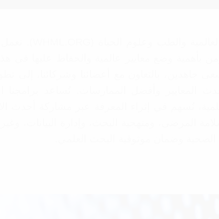
أهلاً بكم في قسم ا
 والطب وعلوم الحياة. في WHML.ORG، نؤمن بأهمية وضع معايير عالمية وا
عى جاهدين، بالتعاون مع أعضائنا وشركائنا، إلى تطوي
دث المعايير وأفضل الممارسات. تُساعد برامجنا ال
لعلمية، نُسهم في إثراء المعرفة عبر مشاركة أحدث ا
لامة المرضى، ومنهجية البحث، وإدارة البيانات، وغير
الصحية وضمان موثوقية البحث العلمي.