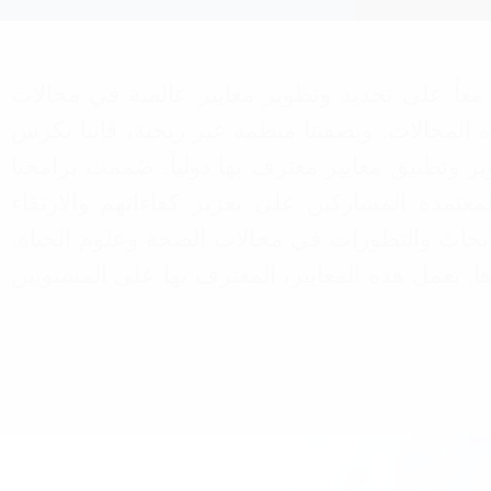
لتسويق التابع لمنظمة الصحة العالمية والطب وعلوم الحياة (WHML.ORG). نعمل معاً على تحديد وتطوير معايير عالمية في مجالات
لحفاظ عليها في هذه المجالات. وبصفتنا منظمة غير ربحية، فإننا نكرس
ر وتطبيق معايير معترف بها دولياً. صُممت برامجنا
معتمدة المشاركين على تعزيز كفاءاتهم والارتقاء
لأبحاث والتطورات في مجالات الصحة وعلوم الحياة.
ها. تعمل هذه المعايير، المعترف بها على المستويين