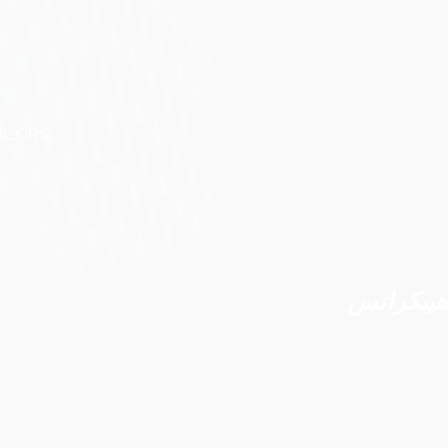
WHML.ORG – بناء المستقبل معًا من خلال التعاون
هيبكراتس