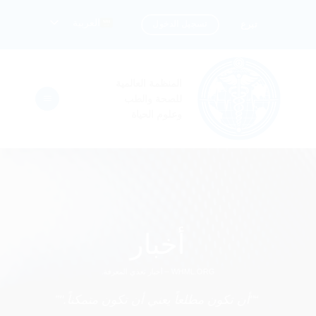
خطي
العربية
تسجيل الدخول
تبرع
لمحتوى
المنظمة العالمية
للصحة والطب
وعلوم الحياة
أخبار
WHML.ORG – أخبار تغذي المعرفة.
“"أن تكون مطلعاً يعني أن تكون متمكناً."”