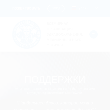
Перейти
Русский
ВХОД
ПОЖЕРТВОВАТЬ
к
содержанию
ВСЕМИРНАЯ
ОРГАНИЗАЦИЯ
ЗДРАВООХРАНЕНИЯ,
МЕДИЦИНЫ И НАУК
О ЖИЗНИ
ПОДДЕРЖКИ
WHML.ORG - СОВМЕСТНЫЕ АКТИВНЫЕ ДЕЙСТВИЯ ВО ИМЯ
БУДУЩЕГО ЗДРАВООХРАНЕНИЯ И НАУКИ.
“Наибольшее благо, которое можно
совершить, — это помогать другим”.”