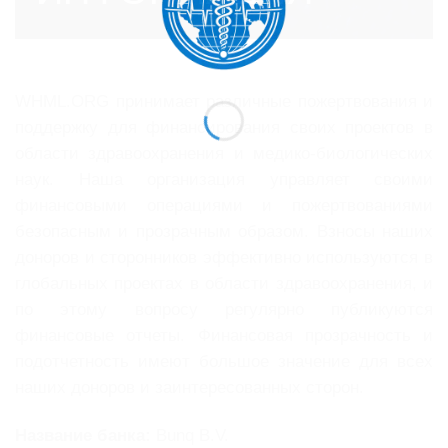
WHML.ORG принимает различные пожертвования и
поддержку для финансирования своих проектов в
области здравоохранения и медико-биологических
наук. Наша организация управляет своими
финансовыми операциями и пожертвованиями
безопасным и прозрачным образом. Взносы наших
доноров и сторонников эффективно используются в
глобальных проектах в области здравоохранения, и
по этому вопросу регулярно публикуются
финансовые отчеты. Финансовая прозрачность и
подотчетность имеют большое значение для всех
наших доноров и заинтересованных сторон.
Название банка:
Bunq B.V.