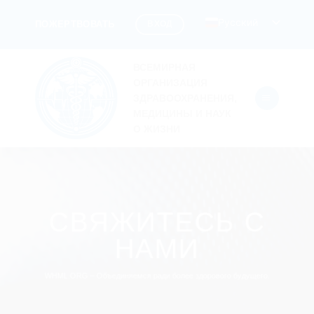
Перейти
Русский
ВХОД
ПОЖЕРТВОВАТЬ
к
содержанию
ВСЕМИРНАЯ
ОРГАНИЗАЦИЯ
ЗДРАВООХРАНЕНИЯ,
МЕДИЦИНЫ И НАУК
О ЖИЗНИ
СВЯЖИТЕСЬ С
НАМИ
WHML.ORG – Объединяемся ради более здорового будущего.