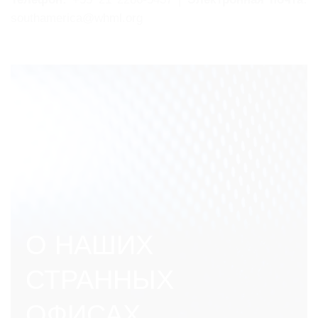
southamerica@whml.org
О НАШИХ
СТРАННЫХ
ОФИСАХ