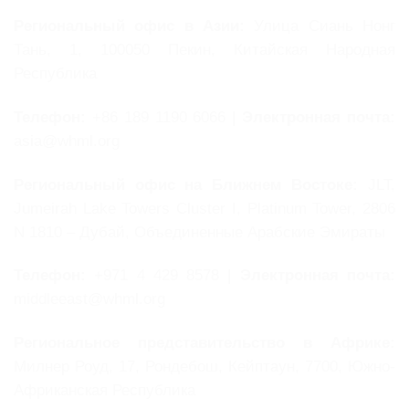
Региональный офис в Азии:
Улица Сиань Нонг
Тань, 1, 100050 Пекин, Китайская Народная
Республика
Телефон:
+86 189 1190 6066 |
Электронная почта:
asia@whml.org
Региональный офис на Ближнем Востоке:
JLT,
Jumeirah Lake Towers Cluster I, Platinum Tower, 2806
N 1810 – Дубай, Объединенные Арабские Эмираты
Телефон:
+971 4 429 8578 |
Электронная почта:
middleeast@whml.org
Региональное представительство в Африке:
Милнер Роуд, 17, Рондебош, Кейптаун, 7700, Южно-
Африканская Республика