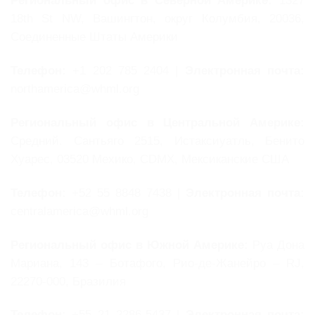
Региональный офис в Северной Америке:
1327
18th St NW, Вашингтон, округ Колумбия, 20036,
Соединенные Штаты Америки
Телефон:
+1 202 785 2404 |
Электронная почта:
northamerica@whml.org
Региональный офис в Центральной Америке:
Средний. Сантьяго 2515, Истаксиуатль, Бенито
Хуарес, 03520 Мехико, CDMX, Мексиканские США
Телефон:
+52 55 8848 7438 |
Электронная почта:
centralamerica@whml.org
Региональный офис в Южной Америке:
Руа Дона
Мариана, 143 – Ботафого, Рио-де-Жанейро – RJ,
22270-000, Бразилия
Телефон:
+55 21 2286-5437 |
Электронная почта: