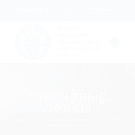
Перейти
Русский
ВХОД
ПОЖЕРТВОВАТЬ
к
содержанию
ВСЕМИРНАЯ
ОРГАНИЗАЦИЯ
ЗДРАВООХРАНЕНИЯ,
МЕДИЦИНЫ И НАУК
О ЖИЗНИ
СТРАНОВЫЕ
ОФИСЫ
СТРАННЫЕ ОФИСЫ WHML.ORG – НАЦИОНАЛЬНОЕ ВОЗДЕЙСТВИЕ,
ГЛОБАЛЬНОЕ ВИДЕНИЕ.