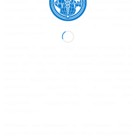
стратегии, направленные на удовлетворение
потребностей здравоохранения в своих странах.
Они играют активную роль в формировании и
осуществлении политики в области
здравоохранения.
Обучение и курсы:
Наши представительства в
странах мира организуют программы обучения и
курсы для местных медицинских работников и
студентов. Цель этих программ — повышение
качества медицинских услуг и подготовка нового
поколения специалистов в области
здравоохранения. Обучение проводится при
поддержке академических программ и
сертификации.
Научные исследования и публикации:
Наши
представительства в странах мира поддерживают