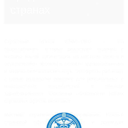
странах
Страновые офисы WHML.ORG — это
подразделения, которые реализуют видение и
миссию нашей организации на местном уровне и
осуществляют проекты в области здравоохранения
и медико-биологических наук. Эти офисы работают
с целью разработки решений для региональных и
национальных потребностей в области
здравоохранения. Основные обязанности наших
страновых офисов включают:
Местная стратегия и планирование:
Каждый
страновой офис разрабатывает и реализует