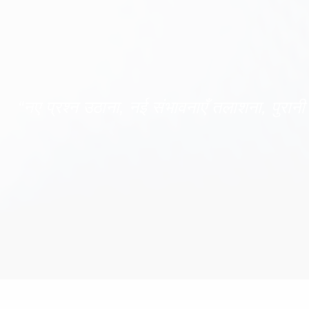
“नए प्रश्न उठाना, नई संभावनाएँ तलाशना, पुरानी