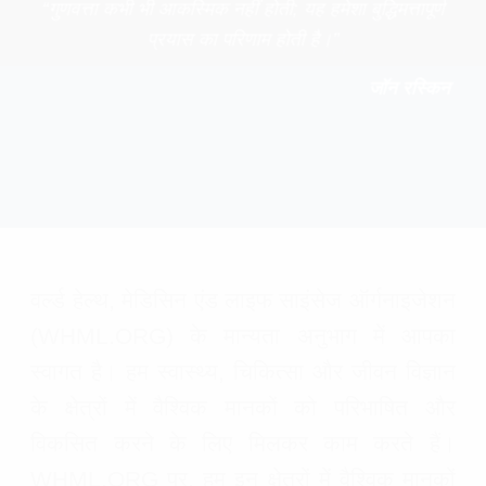
“गुणवत्ता कभी भी आकस्मिक नहीं होती; यह हमेशा बुद्धिमत्तापूर्ण
प्रयास का परिणाम होती है।”
जॉन रस्किन
वर्ल्ड हेल्थ, मेडिसिन एंड लाइफ साइंसेज ऑर्गनाइजेशन
(WHML.ORG) के मान्यता अनुभाग में आपका
स्वागत है। हम स्वास्थ्य, चिकित्सा और जीवन विज्ञान
के क्षेत्रों में वैश्विक मानकों को परिभाषित और
विकसित करने के लिए मिलकर काम करते हैं।
WHML.ORG पर, हम इन क्षेत्रों में वैश्विक मानकों